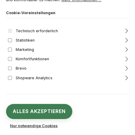
Cookie-Voreinstellungen
Technisch erforderlich
Statistiken
Marketing
Komfortfunktionen
Brevo
Shopware Analytics
4,49 €
Regulärer Preis:
Inhalt:
1 Stück
ALLES AKZEPTIEREN
Preise inkl. MwSt. zzgl. Versandkosten
Nur notwendige Cookies
Sofort verfügbar, Lieferzeit: 1-3 Werktage**