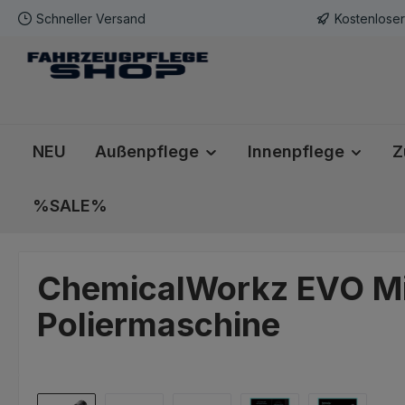
Schneller Versand
Kostenlose
m Hauptinhalt springen
Zur Suche springen
Zur Hauptnavigation springen
NEU
Außenpflege
Innenpflege
Z
%SALE%
ChemicalWorkz EVO Mi
Poliermaschine
Bildergalerie überspringen