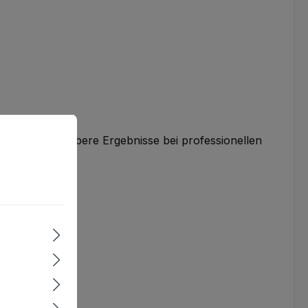
omfortabler zu machen.
Mehr Informationen ...
hkeiten und saubere Ergebnisse bei professionellen