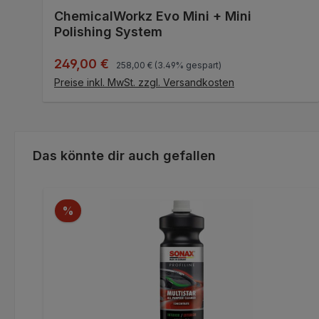
Durchschnittliche Bewertung von 5 von 5 Stern
ChemicalWorkz Evo Mini + Mini
Polishing System
Regulärer Preis:
Verkaufspreis:
249,00 €
258,00 €
(3.49% gespart)
IN DEN WARENKORB
Preise inkl. MwSt. zzgl. Versandkosten
Produktgalerie überspringen
Das könnte dir auch gefallen
Rabatt
%