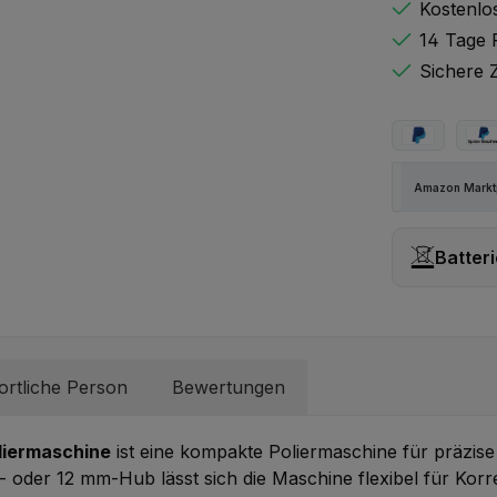
Kostenlo
14 Tage 
Sichere 
PayPal
Spä
Amazon Marktp
Batteri
Batteriege
ortliche Person
Bewertungen
liermaschine
ist eine kompakte Poliermaschine für präzis
der 12 mm-Hub lässt sich die Maschine flexibel für Korrek