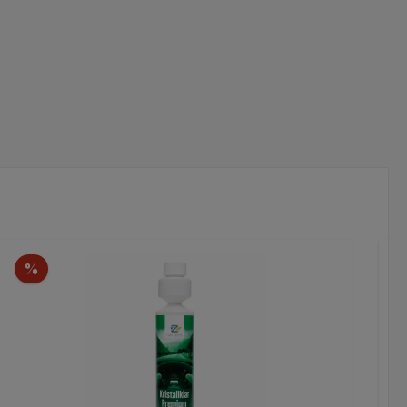
Rabatt
%