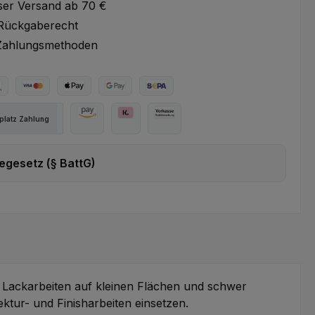
ser Versand ab 70 €
Rückgaberecht
Zahlungsmethoden
ter Bezahlen
Kredit- oder Debitkarte
Apple Pay
Google Pay
SEPA Lastschrift
latz Zahlung
Amazon Pay
Pay with Klarna
Vorkasse
egesetz (§ BattG)
setzhinweise
e Lackarbeiten auf kleinen Flächen und schwer
tur- und Finisharbeiten einsetzen.