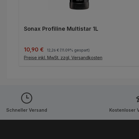
Sonax Profiline Multistar 1L
Regulärer Preis:
Verkaufspreis:
10,90 €
12,26 €
(11.09% gespart)
IN DEN WARENKORB
Preise inkl. MwSt. zzgl. Versandkosten
Schneller Versand
Kostenloser 