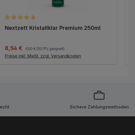
Durchschnittliche Bewertung von 5 von 5 Sternen
D
Nextzett Kristallklar Premium 250ml
N
Regulärer Preis:
Verkaufspreis:
V
8,54 €
1
9,50 €
(10.11% gespart)
IN DEN WARENKORB
Preise inkl. MwSt. zzgl. Versandkosten
Pr
echt
Sichere Zahlungsmethoden