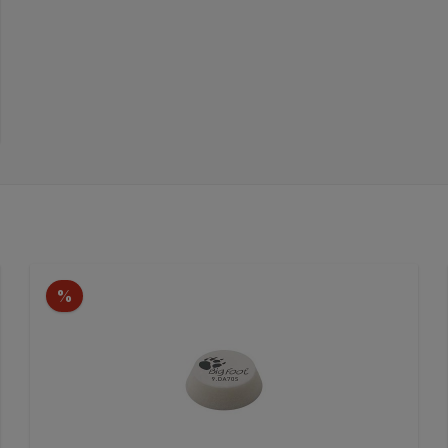
en
Rabatt
%