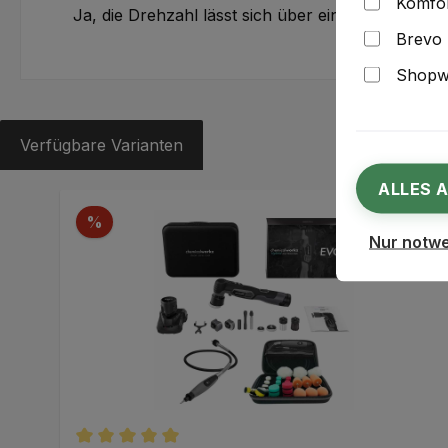
Komfor
Ja, die Drehzahl lässt sich über eine sechsstufi
Brevo
Shopwa
Verfügbare Varianten
ALLES 
Produktgalerie überspringen
Rabatt
%
Nur notw