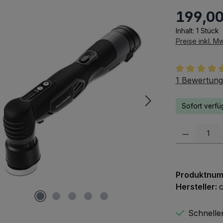
199,00
Regulärer Pr
Inhalt:
1 Stück
Preise inkl. M
Durchschnit
1 Bewertung
Sofort verfüg
Produkt Anzah
Produktnu
Hersteller:
Schnelle