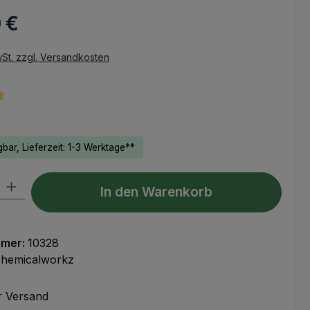
 €
eis:
wSt. zzgl. Versandkosten
tliche Bewertung von 5 von 5 Sternen
bar, Lieferzeit: 1-3 Werktage**
l: Gib den gewünschten Wert ein oder benutze die Schaltflächen um
In den Warenkorb
mmer:
10328
chemicalworkz
r Versand