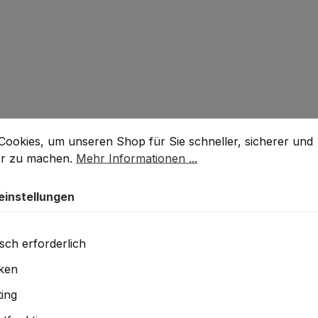
stellungen
okies, um unseren Shop für Sie schneller, sicherer und k
Cookies, um unseren Shop für Sie schneller, sicherer und
liermaschine
bietet hohe Kontrolle, flexible Einsatzmöglic
er zu machen.
Mehr Informationen ...
einstellungen
erschritte auf empfindlichen Lackflächen.
sch erforderlich
ckbereichen.
iken
lten?
ing
halten.
?