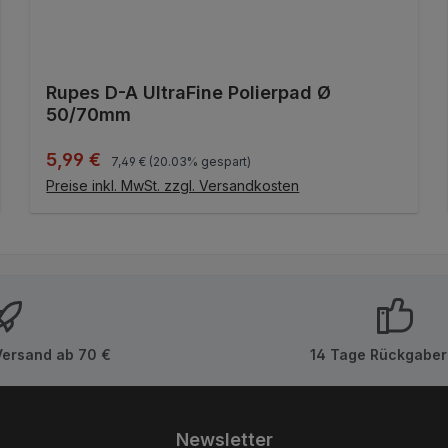
Rupes D-A UltraFine Polierpad Ø
50/70mm
Regulärer Preis:
Verkaufspreis:
5,99 €
7,49 €
(20.03% gespart)
IN DEN WARENKORB
Preise inkl. MwSt. zzgl. Versandkosten
Versand ab 70 €
14 Tage Rückgaber
Newsletter