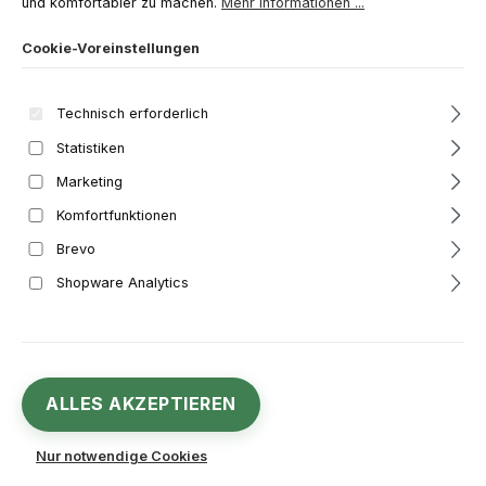
und komfortabler zu machen.
Mehr Informationen ...
Bildergalerie überspringen
Cookie-Voreinstellungen
Technisch erforderlich
Statistiken
Marketing
Komfortfunktionen
Brevo
Shopware Analytics
5,95 €
Regulärer Preis:
ALLES AKZEPTIEREN
Inhalt:
100 Stück
(0,06 € / 1 Stück)
Preise inkl. MwSt. zzgl. Versandkosten
Nur notwendige Cookies
Sofort verfügbar, Lieferzeit: 1-3 Werktage**