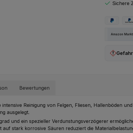
Sichere 
PayPal
Spä
Amazon Marktp
Gefahr
Signalwort
rson
Bewertungen
H314: Veru
Augenschä
ie intensive Reinigung von Felgen, Fliesen, Hallenböden und
ng ausgelegt.
ad und ein spezieller Verdunstungsverzögerer ermöglichen
 auf stark korrosive Säuren reduziert die Materialbelast