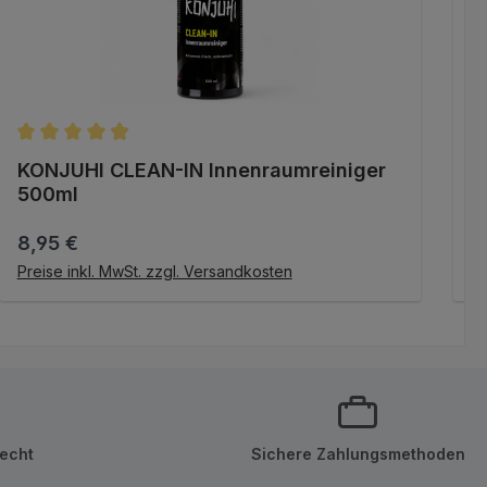
Durchschnittliche Bewertung von 4.96 von 5 Sternen
D
KONJUHI CLEAN-IN Innenraumreiniger
K
500ml
5
Regulärer Preis:
R
8,95 €
1
IN DEN WARENKORB
Preise inkl. MwSt. zzgl. Versandkosten
Pr
echt
Sichere Zahlungsmethoden