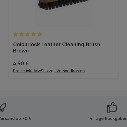
en
Durchschnittliche Bewertung von 5 von 5 Sternen
Colourlock Leather Cleaning Brush
Brown
Regulärer Preis:
4,90 €
IN DEN WARENKORB
Preise inkl. MwSt. zzgl. Versandkosten
Versand ab 70 €
14 Tage Rückgaber