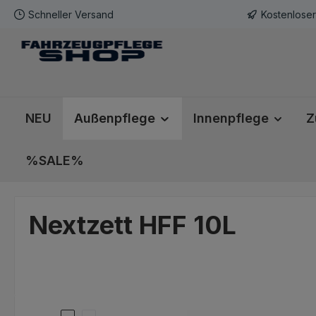
Schneller Versand
Kostenlose
m Hauptinhalt springen
Zur Suche springen
Zur Hauptnavigation springen
NEU
Außenpflege
Innenpflege
Z
%SALE%
Nextzett HFF 10L