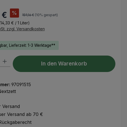
s:
%
 €
Regulärer Preis:
159,16 €
(10% gespart)
(14,33 € / 1 Liter)
wSt. zzgl. Versandkosten
bar, Lieferzeit: 1-3 Werktage**
l: Gib den gewünschten Wert ein oder benutze die Schaltflächen um
In den Warenkorb
mmer:
97091515
extzett
r Versand
ser Versand ab 70 €
Rückgaberecht