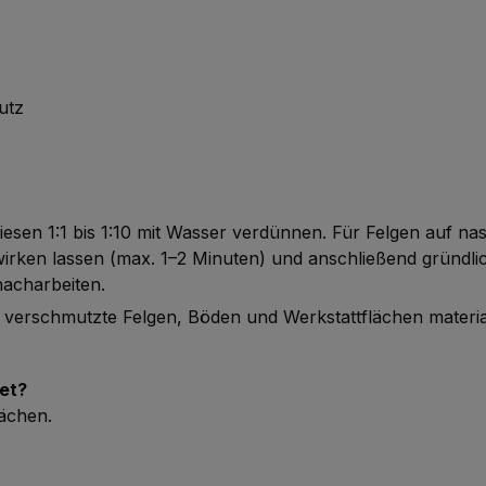
utz
esen 1:1 bis 1:10 mit Wasser verdünnen. Für Felgen auf nas
wirken lassen (max. 1–2 Minuten) und anschließend gründli
acharbeiten.
rk verschmutzte Felgen, Böden und Werkstattflächen materi
net?
lächen.