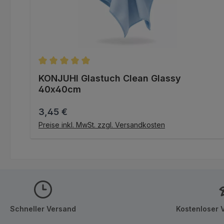
Durchschnittliche Bewertung von 5 von 5 Stern
KONJUHI Glastuch Clean Glassy
40x40cm
Regulärer Preis:
3,45 €
IN DEN WARENKORB
Preise inkl. MwSt. zzgl. Versandkosten
Schneller Versand
Kostenloser 