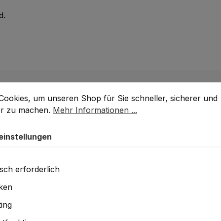
d.
stellungen
okies, um unseren Shop für Sie schneller, sicherer und k
Cookies, um unseren Shop für Sie schneller, sicherer und
er zu machen.
Mehr Informationen ...
einstellungen
sch erforderlich
iken
ing