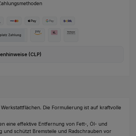
Zahlungsmethoden
ter Bezahlen
Kredit- oder Debitkarte
Apple Pay
Google Pay
SEPA Lastschrift
latz Zahlung
Amazon Pay
Pay with Klarna
Vorkasse
enhinweise (CLP)
:
Gefahr!
rsacht schwere Verätzungen der Haut und schwere
den.
 Werkstattflächen. Die Formulierung ist auf kraftvolle
 eine effektive Entfernung von Fett-, Öl- und
ung und schützt Bremsteile und Radschrauben vor