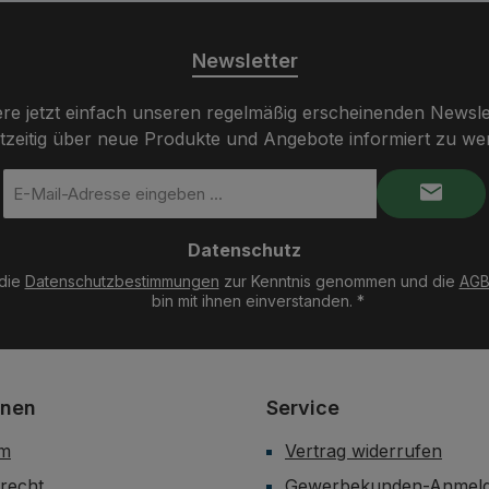
Newsletter
re jetzt einfach unseren regelmäßig erscheinenden Newsle
tzeitig über neue Produkte und Angebote informiert zu we
E-
Mail-
Adresse
Datenschutz
*
 die
Datenschutzbestimmungen
zur Kenntnis genommen und die
AG
bin mit ihnen einverstanden.
*
onen
Service
um
Vertrag widerrufen
recht
Gewerbekunden-Anmel