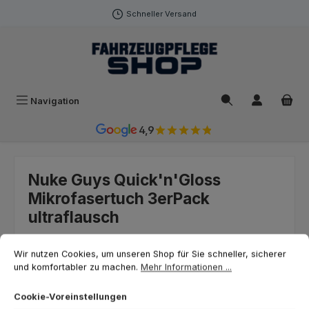
Zum Hauptinhalt springen
Schneller Versand
Navigation
4,9
Nuke Guys Quick'n'Gloss
Mikrofasertuch 3erPack
ultraflausch
Cookie-Voreinstellungen
Wir nutzen Cookies, um unseren Shop für Sie schneller, sicherer und ko
Wir nutzen Cookies, um unseren Shop für Sie schneller, sicherer
und komfortabler zu machen.
Mehr Informationen ...
Cookie-Voreinstellungen
Bildergalerie überspringen