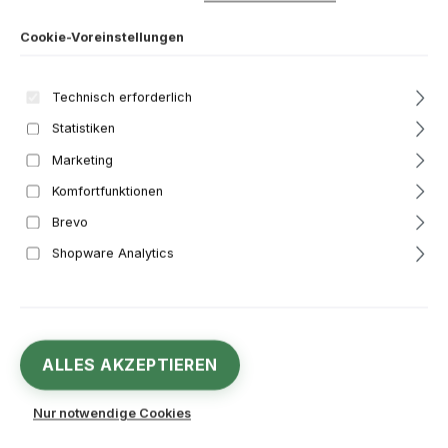
Bildergalerie überspringen
Cookie-Voreinstellungen
Technisch erforderlich
Statistiken
Marketing
Komfortfunktionen
Brevo
Shopware Analytics
13,39 €
Regulärer Preis:
ALLES AKZEPTIEREN
Inhalt:
1 Stück
Preise inkl. MwSt. zzgl. Versandkosten
Nur notwendige Cookies
Sofort verfügbar, Lieferzeit: 1-3 Werktage**