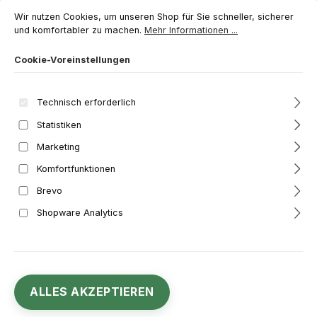
Wir nutzen Cookies, um unseren Shop für Sie schneller, sicherer und ko
Wir nutzen Cookies, um unseren Shop für Sie schneller, sicherer
und komfortabler zu machen.
Mehr Informationen ...
Cookie-Voreinstellungen
Technisch erforderlich
Statistiken
Marketing
11,98 €
Komfortfunktionen
Regulärer Preis:
Brevo
Inhalt:
0.5 Liter
(23,96 € / 1 Liter)
Preise inkl. MwSt. zzgl. Versandkosten
Shopware Analytics
Durchschnittliche Bewertung von 5 von 5 Sternen
3 Bewertungen
Sofort verfügbar, Lieferzeit: 1-3 Werktage**
ALLES AKZEPTIEREN
Produkt Anzahl: Gib den gewünschten Wert ein oder benutze die Schaltfl
In den Warenkorb