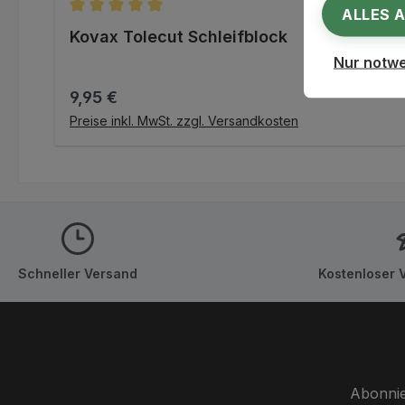
ALLES 
Durchschnittliche Bewertung von 5 von 5 Stern
Kovax Tolecut Schleifblock
Nur notw
Regulärer Preis:
9,95 €
IN DEN WARENKORB
Preise inkl. MwSt. zzgl. Versandkosten
Schneller Versand
Kostenloser 
Abonnie