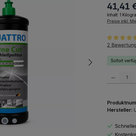
41,41 
Regulärer Pr
Inhalt:
1 Kilog
Preise inkl. M
Durchschnit
2 Bewertun
Sofort verfüg
Produkt Anzah
Produktnu
Hersteller:
Schnelle
Kostenlo