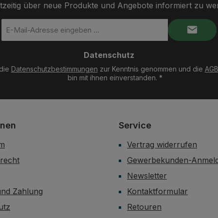
tzeitig über neue Produkte und Angebote informiert zu we
E-
Mail-
Adresse
Datenschutz
*
 die
Datenschutzbestimmungen
zur Kenntnis genommen und die
AG
bin mit ihnen einverstanden.
*
onen
Service
um
Vertrag widerrufen
recht
Gewerbekunden-Anmel
Newsletter
und Zahlung
Kontaktformular
utz
Retouren