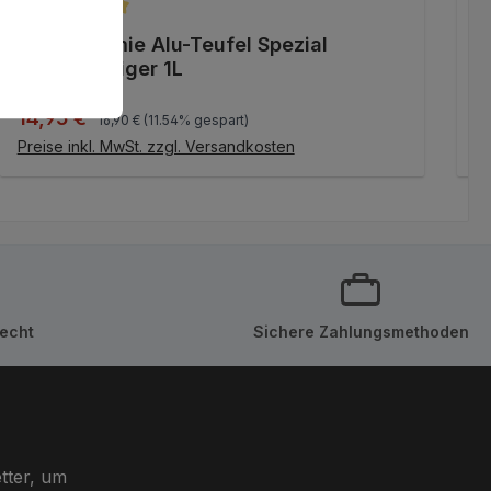
Durchschnittliche Bewertung von 5 von 5 Sternen
D
Tuga Chemie Alu-Teufel Spezial
V
Felgenreiniger 1L
Regulärer Preis:
Verkaufspreis:
R
14,95 €
1
16,90 €
(11.54% gespart)
IN DEN WARENKORB
Preise inkl. MwSt. zzgl. Versandkosten
Pr
echt
Sichere Zahlungsmethoden
tter, um