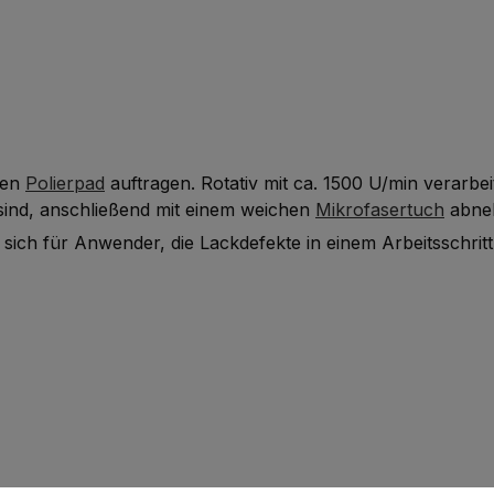
nen
Polierpad
auftragen. Rotativ mit ca. 1500 U/min verarbe
 sind, anschließend mit einem weichen
Mikrofasertuch
abne
 sich für Anwender, die Lackdefekte in einem Arbeitsschrit