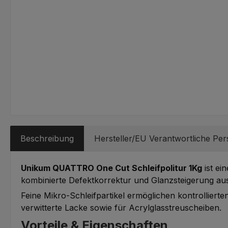
Beschreibung
Hersteller/EU Verantwortliche Pe
Unikum QUATTRO One Cut Schleifpolitur 1Kg
ist ei
kombinierte Defektkorrektur und Glanzsteigerung aus
Feine Mikro-Schleifpartikel ermöglichen kontrollierte
verwitterte Lacke sowie für Acrylglasstreuscheiben.
Vorteile & Eigenschaften