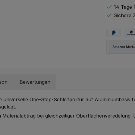
14 Tage 
Sichere 
PayPal
Spä
Amazon Marktp
rson
Bewertungen
ne universelle One-Step-Schleifpolitur auf Aluminiumbasis f
gelegt.
n Materialabtrag bei gleichzeitiger Oberflächenveredelung. 