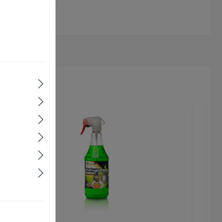
omfortabler zu machen.
Mehr Informationen ...
Rabatt
%