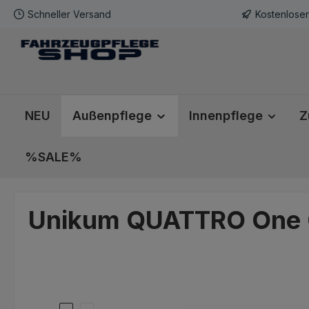
Schneller Versand
Kostenlose
m Hauptinhalt springen
Zur Suche springen
Zur Hauptnavigation springen
NEU
Außenpflege
Innenpflege
Z
%SALE%
Unikum QUATTRO One Cu