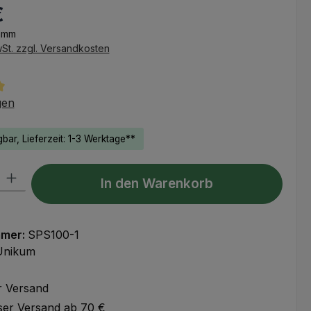
€
eis:
ramm
wSt. zzgl. Versandkosten
tliche Bewertung von 5 von 5 Sternen
gen
bar, Lieferzeit: 1-3 Werktage**
l: Gib den gewünschten Wert ein oder benutze die Schaltflächen um
In den Warenkorb
mmer:
SPS100-1
Unikum
r Versand
ser Versand ab 70 €