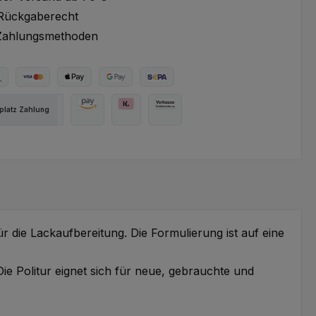
Rückgaberecht
Zahlungsmethoden
ter Bezahlen
Kredit- oder Debitkarte
Apple Pay
Google Pay
SEPA Lastschrift
latz Zahlung
Amazon Pay
Pay with Klarna
Vorkasse
ür die Lackaufbereitung. Die Formulierung ist auf eine
Die Politur eignet sich für neue, gebrauchte und