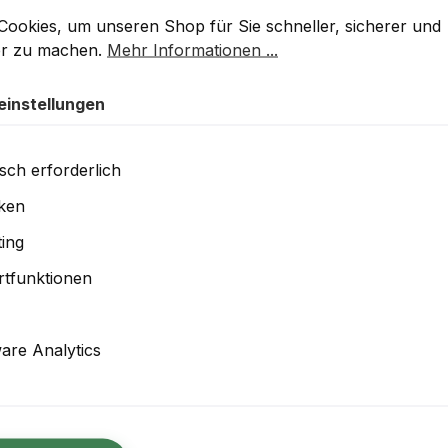
stellungen
okies, um unseren Shop für Sie schneller, sicherer und k
Cookies, um unseren Shop für Sie schneller, sicherer und
er zu machen.
Mehr Informationen ...
einstellungen
sch erforderlich
iken
ing
Rabatt
%
tfunktionen
re Analytics