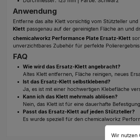
Durchmesser: 125 mm | Farbe: Schwarz
Anwendung
Entferne das alte Klett vorsichtig vom Stützteller un
Klett
passgenau auf der gereinigten Fläche an und drüc
chemicalworkz Performance Plate Ersatz-Klett
sor
unverzichtbares Zubehör für perfekte Polierergebnis
FAQ
Wie wird das Ersatz-Klett angebracht?
Altes Klett entfernen, Fläche reinigen, neues Er
Ist das Ersatz-Klett selbstklebend?
Ja, es ist mit einer hochwertigen Klebefläche ver
Kann ich das Klett mehrmals ablösen?
Nein, das Klett ist für eine dauerhafte Befestigun
Passt das Ersatz-Klett auf jeden Stützteller?
Es wurde speziell für den chemicalworkz Perform
Cookie-Vorein
Wir nutzen Co
Wir nutzen 