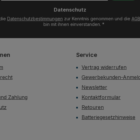
Adresse
Datenschutz
*
 die
Datenschutzbestimmungen
zur Kenntnis genommen und die
AG
bin mit ihnen einverstanden.
*
onen
Service
um
Vertrag widerrufen
recht
Gewerbekunden-Anmel
Newsletter
und Zahlung
Kontaktformular
utz
Retouren
Batteriegesetzhinweise