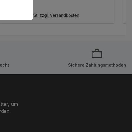
Regulärer Preis:
R
8,95 €
1
IN DEN WARENKORB
Preise inkl. MwSt. zzgl. Versandkosten
Pr
echt
Sichere Zahlungsmethoden
tter, um
rden.