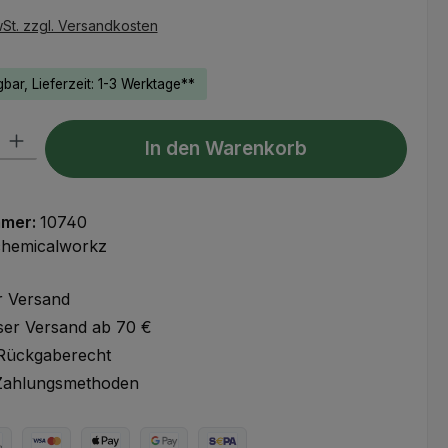
wSt. zzgl. Versandkosten
bar, Lieferzeit: 1-3 Werktage**
l: Gib den gewünschten Wert ein oder benutze die Schaltflächen um
In den Warenkorb
mmer:
10740
chemicalworkz
r Versand
ser Versand ab 70 €
Rückgaberecht
Zahlungsmethoden