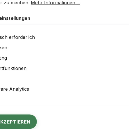
er zu machen.
Mehr Informationen ...
einstellungen
sch erforderlich
iken
ing
tfunktionen
re Analytics
en
Durchschnittliche Bewertung von 5 von 5 Sternen
Colourlock Leather Cleaning Brush
AKZEPTIEREN
Brown