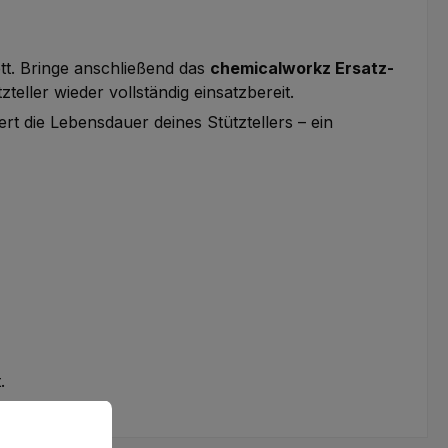
ett. Bringe anschließend das
chemicalworkz Ersatz-
eller wieder vollständig einsatzbereit.
rt die Lebensdauer deines Stütztellers – ein
.
omfortabler zu machen.
Mehr Informationen ...