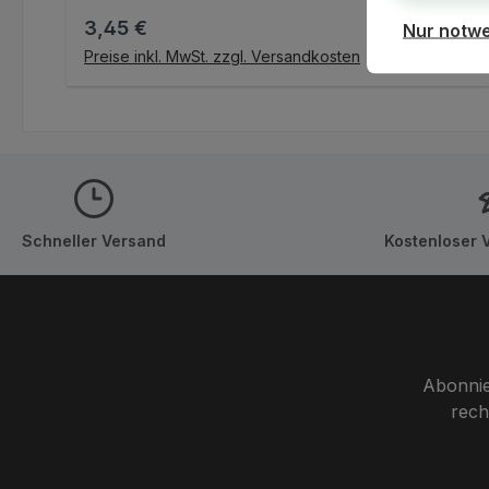
Regulärer Preis:
3,45 €
Nur notw
IN DEN WARENKORB
Preise inkl. MwSt. zzgl. Versandkosten
Schneller Versand
Kostenloser 
Abonnie
rech