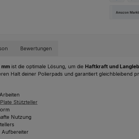
PayPal
Spä
Amazon Marktp
rson
Bewertungen
5 mm
ist die optimale Lösung, um die
Haftkraft und Langleb
heren Halt deiner Polierpads und garantiert gleichbleibend 
 Arbeiten
ate Stützteller
form
hafte Nutzung
ellers
e Aufbereiter