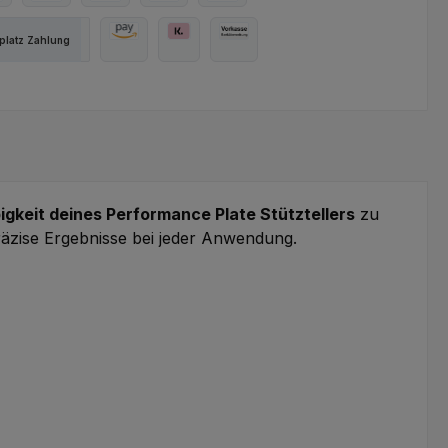
ter Bezahlen
Kredit- oder Debitkarte
Apple Pay
Google Pay
SEPA Lastschrift
latz Zahlung
Amazon Pay
Pay with Klarna
Vorkasse
igkeit deines Performance Plate Stütztellers
zu
präzise Ergebnisse bei jeder Anwendung.