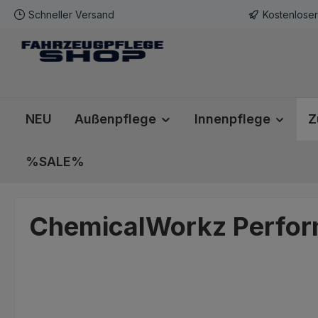
Schneller Versand
Kostenlose
m Hauptinhalt springen
Zur Suche springen
Zur Hauptnavigation springen
NEU
Außenpflege
Innenpflege
Z
%SALE%
ChemicalWorkz Perform
Bildergalerie überspringen