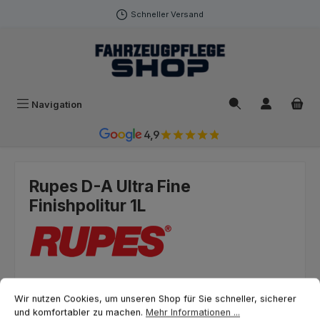
Zum Hauptinhalt springen
Schneller Versand
Navigation
4,9
Rupes D-A Ultra Fine
Finishpolitur 1L
Cookie-Voreinstellungen
Wir nutzen Cookies, um unseren Shop für Sie schneller, sicherer und ko
Bildergalerie überspringen
Wir nutzen Cookies, um unseren Shop für Sie schneller, sicherer
und komfortabler zu machen.
Mehr Informationen ...