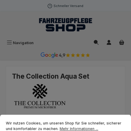
Zum Hauptinhalt springen
Schneller Versand
Navigation
4,9
The Collection Aqua Set
Cookie-Voreinstellungen
Wir nutzen Cookies, um unseren Shop für Sie schneller, sicherer und ko
Wir nutzen Cookies, um unseren Shop für Sie schneller, sicherer
Bildergalerie überspringen
und komfortabler zu machen.
Mehr Informationen ...