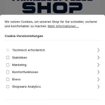
Cookie-Voreinstellungen
Wir nutzen Cookies, um unseren Shop für Sie schneller, sicherer und ko
Wir nutzen Cookies, um unseren Shop für Sie schneller, sicherer
und komfortabler zu machen.
Mehr Informationen ...
Cookie-Voreinstellungen
Hersteller/EU Verantwortliche Person
Technisch erforderlich
Unternehmensname:
Fahrzeugpflege Shop
Adresse:
Friedrich-Ebert-Str. 39, Schwandorf, 92421, DE
Statistiken
E-Mail:
info@fahrzeugpflege-shop.de
Marketing
Telefon:
4994318028191
Komfortfunktionen
Brevo
Shopware Analytics
Produkte filtern