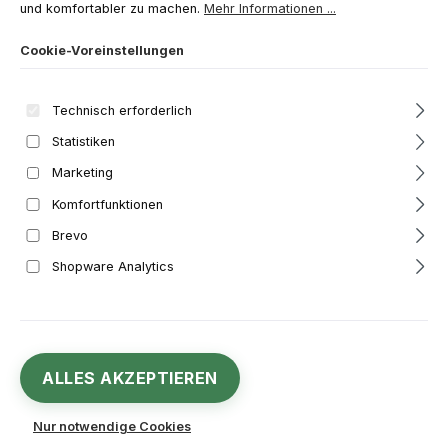
und komfortabler zu machen.
Mehr Informationen ...
Bildergalerie überspringen
Cookie-Voreinstellungen
Technisch erforderlich
Statistiken
Marketing
Komfortfunktionen
Brevo
Shopware Analytics
10,95 €
Regulärer Preis:
ALLES AKZEPTIEREN
Inhalt:
1 Liter
Preise inkl. MwSt. zzgl. Versandkosten
Nur notwendige Cookies