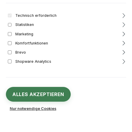
Bildergalerie überspringen
Technisch erforderlich
Statistiken
Marketing
Komfortfunktionen
Brevo
Shopware Analytics
ALLES AKZEPTIEREN
Verkaufspreis:
%
31,90 €
Nur notwendige Cookies
Regulärer Preis:
37,75 €
(15.5% gespart)
Inhalt:
1 Stück
Preise inkl. MwSt. zzgl. Versandkosten