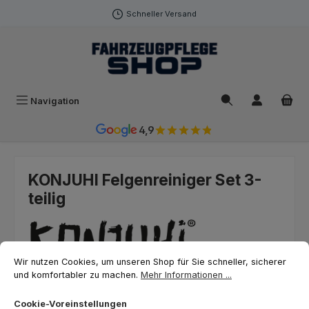
Zum Hauptinhalt springen
Schneller Versand
Navigation
4,9
KONJUHI Felgenreiniger Set 3-
teilig
Cookie-Voreinstellungen
Wir nutzen Cookies, um unseren Shop für Sie schneller, sicherer und ko
Wir nutzen Cookies, um unseren Shop für Sie schneller, sicherer
und komfortabler zu machen.
Mehr Informationen ...
Cookie-Voreinstellungen