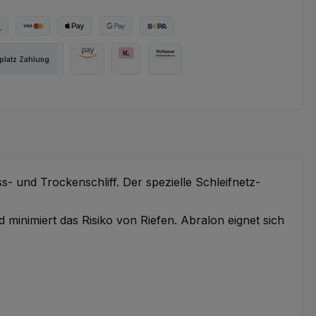
ter Bezahlen
Kredit- oder Debitkarte
Apple Pay
Google Pay
SEPA Lastschrift
latz Zahlung
Amazon Pay
Pay with Klarna
Vorkasse
ass- und Trockenschliff. Der spezielle Schleifnetz-
minimiert das Risiko von Riefen. Abralon eignet sich