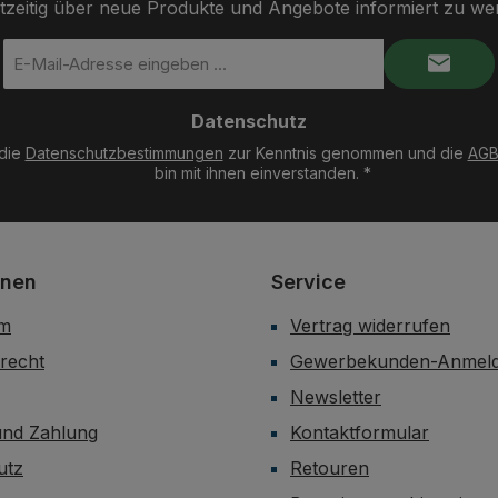
tzeitig über neue Produkte und Angebote informiert zu we
E-
Mail-
Adresse
Datenschutz
*
 die
Datenschutzbestimmungen
zur Kenntnis genommen und die
AG
bin mit ihnen einverstanden.
*
onen
Service
um
Vertrag widerrufen
recht
Gewerbekunden-Anmel
Newsletter
und Zahlung
Kontaktformular
utz
Retouren