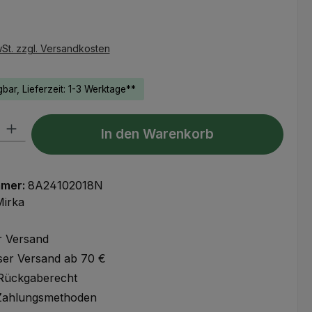
eis:
wSt. zzgl. Versandkosten
bar, Lieferzeit: 1-3 Werktage**
l: Gib den gewünschten Wert ein oder benutze die Schaltflächen um
In den Warenkorb
mmer:
8A24102018N
Mirka
r Versand
ser Versand ab 70 €
Rückgaberecht
Zahlungsmethoden