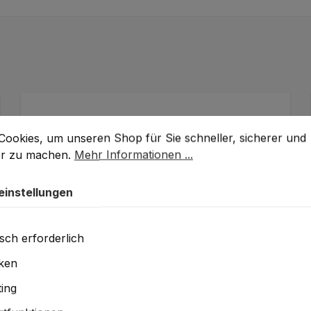
stellungen
okies, um unseren Shop für Sie schneller, sicherer und k
Cookies, um unseren Shop für Sie schneller, sicherer und
er zu machen.
Mehr Informationen ...
einstellungen
sch erforderlich
iken
Mirka Abralon Schleifscheibe K500 Ø
ing
150