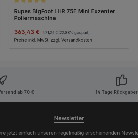
en
Durchschnittliche Bewertung von 5 von 5 Sternen
Rupes BigFoot LHR 75E Mini Exzenter
Poliermaschine
Regulärer Preis:
Verkaufspreis:
363,43 €
471,24 €
(22.88% gespart)
IN DEN WARENKORB
Preise inkl. MwSt. zzgl. Versandkosten
Versand ab 70 €
14 Tage Rückgaber
Newsletter
re jetzt einfach unseren regelmäßig erscheinenden Newsle