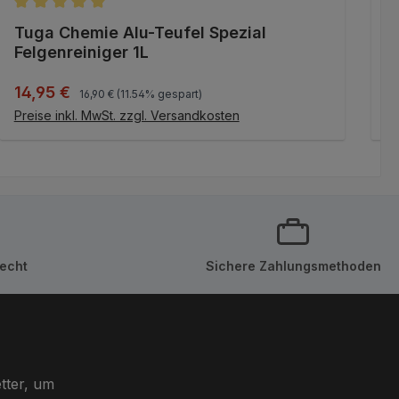
Durchschnittliche Bewertung von 5 von 5 Sternen
D
Tuga Chemie Alu-Teufel Spezial
V
Felgenreiniger 1L
Regulärer Preis:
Verkaufspreis:
R
14,95 €
1
16,90 €
(11.54% gespart)
IN DEN WARENKORB
Preise inkl. MwSt. zzgl. Versandkosten
Pr
echt
Sichere Zahlungsmethoden
tter, um