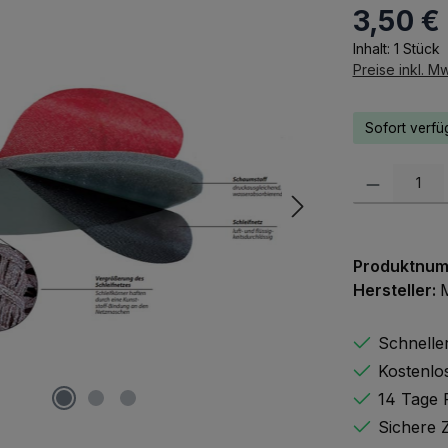
3,50 €
Regulärer Pr
Inhalt:
1 Stück
Preise inkl. M
Sofort verfüg
Produkt Anzah
Produktnu
Hersteller:
Schnelle
Kostenlo
14 Tage 
Sichere 