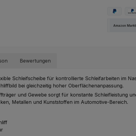
PayPal
Spä
Amazon Marktp
rson
Bewertungen
exible Schleifscheibe für kontrollierte Schleifarbeiten im N
iffbild bei gleichzeitig hoher Oberflächenanpassung.
träger und Gewebe sorgt für konstante Schleifleistung und 
en, Metallen und Kunststoffen im Automotive-Bereich.
liff
ur