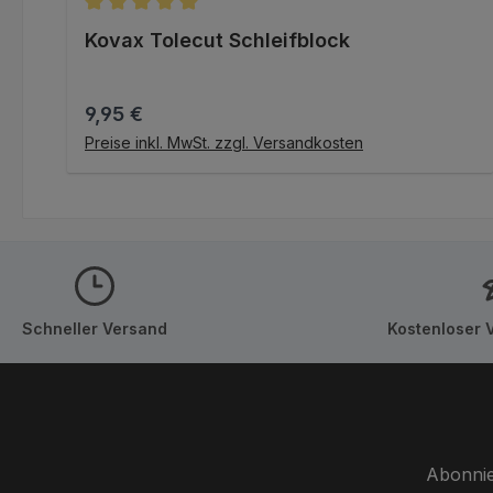
Durchschnittliche Bewertung von 5 von 5 Stern
Kovax Tolecut Schleifblock
Regulärer Preis:
9,95 €
IN DEN WARENKORB
Preise inkl. MwSt. zzgl. Versandkosten
Schneller Versand
Kostenloser 
Abonnie