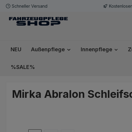
Schneller Versand
Kostenlose
m Hauptinhalt springen
Zur Suche springen
Zur Hauptnavigation springen
NEU
Außenpflege
Innenpflege
Z
%SALE%
Mirka Abralon Schleif