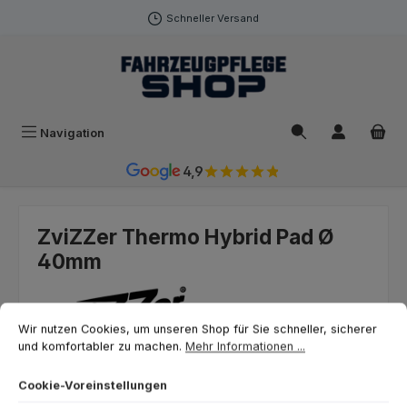
Zum Hauptinhalt springen
Schneller Versand
Navigation
4,9
ZviZZer Thermo Hybrid Pad Ø
40mm
Cookie-Voreinstellungen
Wir nutzen Cookies, um unseren Shop für Sie schneller, sicherer und ko
Wir nutzen Cookies, um unseren Shop für Sie schneller, sicherer
und komfortabler zu machen.
Mehr Informationen ...
Cookie-Voreinstellungen