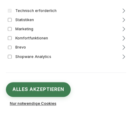
Bildergalerie überspringen
Technisch erforderlich
Statistiken
Marketing
Komfortfunktionen
Brevo
Shopware Analytics
ALLES AKZEPTIEREN
4,78 €
Regulärer Preis:
Nur notwendige Cookies
Inhalt:
1 Stück
Preise inkl. MwSt. zzgl. Versandkosten
Derzeit nicht auf Lager