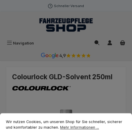
Zum Hauptinhalt springen
Schneller Versand
Navigation
4,9
Colourlock GLD-Solvent 250ml
Bildergalerie überspringen
Cookie-Voreinstellungen
Wir nutzen Cookies, um unseren Shop für Sie schneller, sicherer und ko
Wir nutzen Cookies, um unseren Shop für Sie schneller, sicherer
und komfortabler zu machen.
Mehr Informationen ...