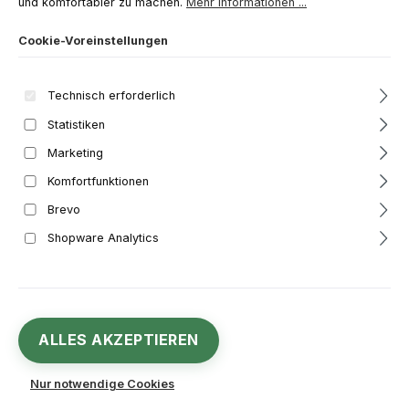
und komfortabler zu machen.
Mehr Informationen ...
Bildergalerie überspringen
Cookie-Voreinstellungen
Technisch erforderlich
Statistiken
Marketing
Komfortfunktionen
Brevo
Shopware Analytics
61,46 €
Regulärer Preis:
ALLES AKZEPTIEREN
Inhalt:
4.5 Liter
(13,66 € / 1 Liter)
Preise inkl. MwSt. zzgl. Versandkosten
Nur notwendige Cookies
Sofort verfügbar, Lieferzeit: 1-3 Werktage**