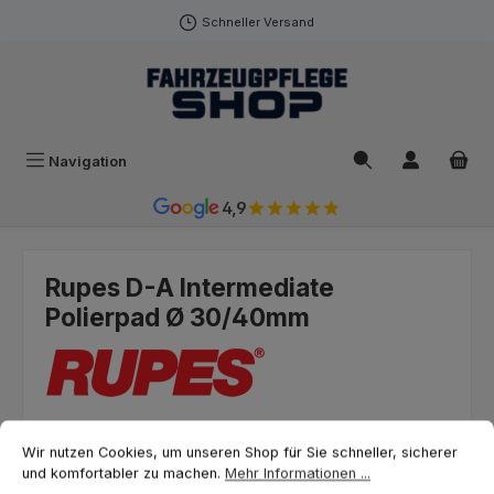
Zum Hauptinhalt springen
Schneller Versand
Navigation
4,9
Rupes D-A Intermediate
Polierpad Ø 30/40mm
Cookie-Voreinstellungen
Wir nutzen Cookies, um unseren Shop für Sie schneller, sicherer und ko
Bildergalerie überspringen
Wir nutzen Cookies, um unseren Shop für Sie schneller, sicherer
und komfortabler zu machen.
Mehr Informationen ...