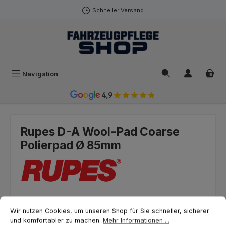
Zum Hauptinhalt springen
Schneller Versand
Navigation
4,9
Rupes D-A Wool-Pad Coarse
Polierpad Ø 85mm
Cookie-Voreinstellungen
Wir nutzen Cookies, um unseren Shop für Sie schneller, sicherer und ko
Bildergalerie überspringen
Wir nutzen Cookies, um unseren Shop für Sie schneller, sicherer
und komfortabler zu machen.
Mehr Informationen ...