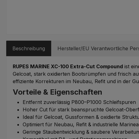
Beschreibung
Hersteller/EU Verantwortliche Pe
RUPES MARINE XC-100 Extra-Cut Compound
ist ei
Gelcoat, stark oxidierten Bootsrümpfen und frisch a
effiziente Korrekturen im Neubau, Refit und in der G
Vorteile & Eigenschaften
Entfernt zuverlässig P800–P1000 Schleifspuren
Hoher Cut für stark beanspruchte Gelcoat-Ober
Ideal für Gelcoat, Gussformen & oxidierte Strukt
Optimiert für Neubau, Refit & industrielle Mari
Geringe Staubentwicklung & saubere Verarbeitu