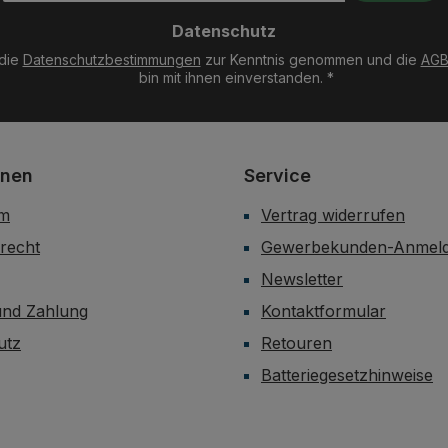
Adresse
Datenschutz
*
 die
Datenschutzbestimmungen
zur Kenntnis genommen und die
AG
bin mit ihnen einverstanden.
*
onen
Service
um
Vertrag widerrufen
recht
Gewerbekunden-Anmel
Newsletter
und Zahlung
Kontaktformular
utz
Retouren
Batteriegesetzhinweise