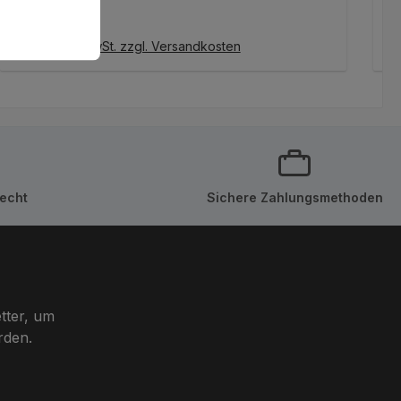
Regulärer Preis:
R
15,95 €
8
IN DEN WARENKORB
Preise inkl. MwSt. zzgl. Versandkosten
Pr
echt
Sichere Zahlungsmethoden
tter, um
rden.