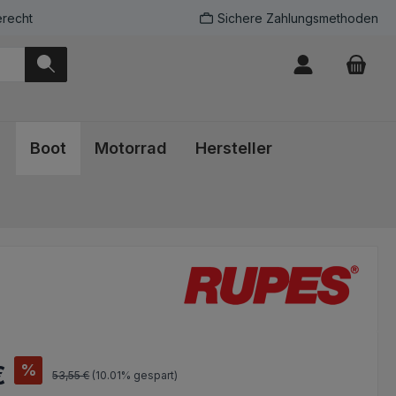
recht
Sichere Zahlungsmethoden
Boot
Motorrad
Hersteller
s:
%
€
Regulärer Preis:
53,55 €
(10.01% gespart)