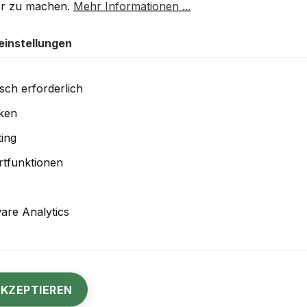
er zu machen.
Mehr Informationen ...
einstellungen
sch erforderlich
iken
ing
tfunktionen
re Analytics
KONJUHI Precision Coating Towel
AKZEPTIEREN
250GSM 40x40cm