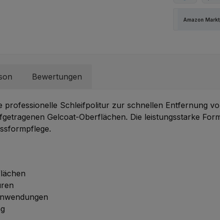
PayPal
Spä
Amazon Marktp
rson
Bewertungen
ne professionelle Schleifpolitur zur schnellen Entfernung
ufgetragenen Gelcoat-Oberflächen. Die leistungsstarke For
ussformpflege.
flächen
uren
neanwendungen
ng