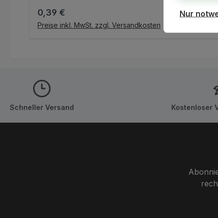
Regulärer Preis:
0,39 €
Nur notw
IN DEN WARENKORB
Preise inkl. MwSt. zzgl. Versandkosten
Schneller Versand
Kostenloser 
Abonnie
rech