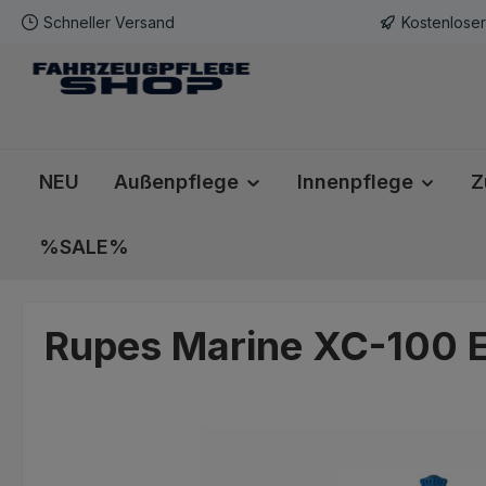
Schneller Versand
Kostenlose
m Hauptinhalt springen
Zur Suche springen
Zur Hauptnavigation springen
NEU
Außenpflege
Innenpflege
Z
%SALE%
Rupes Marine XC-100 Ex
Bildergalerie überspringen