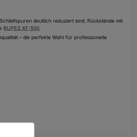
Schleifspuren deutlich reduziert sind. Rückstände mit
ie
RUPES XF-500
.
qualität – die perfekte Wahl für professionelle
omfortabler zu machen.
Mehr Informationen ...