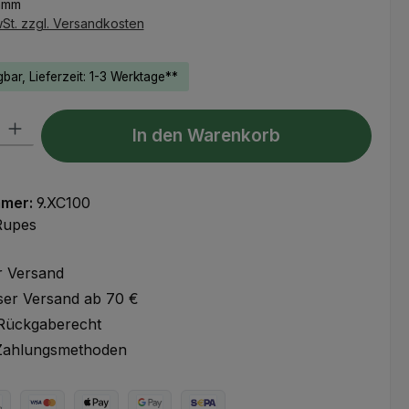
ramm
wSt. zzgl. Versandkosten
bar, Lieferzeit: 1-3 Werktage**
l: Gib den gewünschten Wert ein oder benutze die Schaltflächen um
In den Warenkorb
mmer:
9.XC100
Rupes
r Versand
ser Versand ab 70 €
Rückgaberecht
Zahlungsmethoden