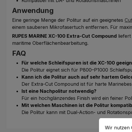
Kompatibel mit DA- und Rotationsmaschinen
Anwendung
Eine geringe Menge der Politur auf ein geeignetes
Cut
einem sauberen Mikrofasertuch entfernen. Für maxima
RUPES MARINE XC-100 Extra-Cut Compound
liefer
maritime Oberflächenbearbeitung.
FAQ
Für welche Schleifspuren ist die XC-100 geeig
Die Politur eignet sich für P800–P1000 Schleifs
Kann ich die Politur auch auf sehr hartem Gelc
Der Extra-Cut Compound ist für harte Marinebes
Ist eine Nachpolitur notwendig?
Für ein hochglänzendes Finish wird ein feiner Pol
Mit welchen Maschinen ist die Politur kompatib
Die Politur kann mit Dual-Action- und Rotations
Cookie-Vorein
Wir nutzen Co
Wir nutzen 