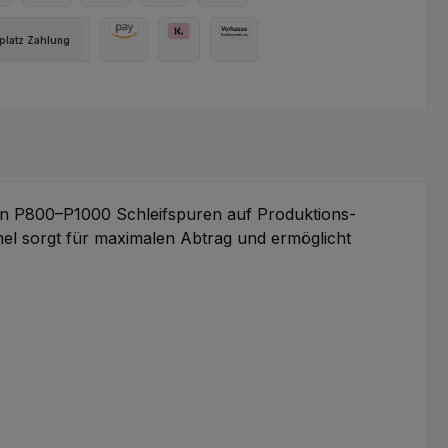
ter Bezahlen
Kredit- oder Debitkarte
Apple Pay
Google Pay
SEPA Lastschrift
latz Zahlung
Amazon Pay
Pay with Klarna
Vorkasse
 von P800–P1000 Schleifspuren auf Produktions-
mel sorgt für maximalen Abtrag und ermöglicht